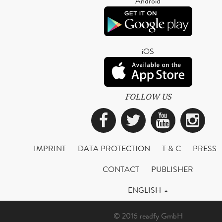
Android
iOS
FOLLOW US
Facebook
Twitter
YouTub
Ins
IMPRINT
DATA PROTECTION
T & C
PRESS
CONTACT
PUBLISHER
ENGLISH
© 2016 readfy GmbH