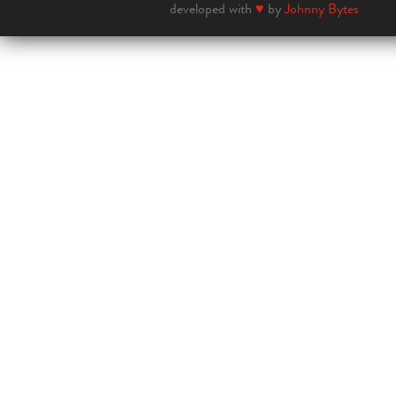
developed with
♥
by
Johnny Bytes