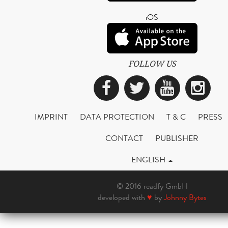
iOS
FOLLOW US
Facebook
Twitter
YouTub
Ins
IMPRINT
DATA PROTECTION
T & C
PRESS
CONTACT
PUBLISHER
ENGLISH
© 2016 readfy GmbH
developed with
♥
by
Johnny Bytes