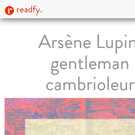
readfy.
Arsène Lupin
gentleman
cambrioleur