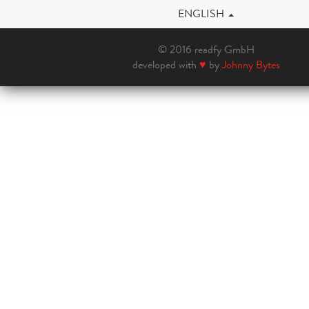
ENGLISH
© 2016 readfy GmbH
developed with
♥
by
Johnny Bytes