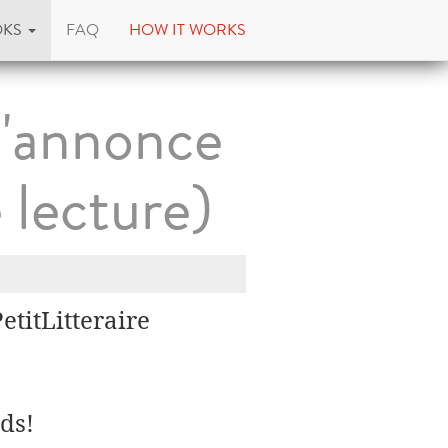
OKS
FAQ
HOW IT WORKS
l'annonce
 lecture)
titLitteraire
ds!