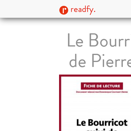
readfy.
Le Bourr
de Pierr