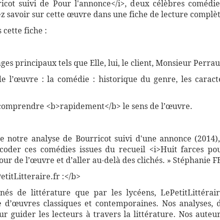
ricot suivi de Pour l'annonce</i>, deux célèbres comédies
 savoir sur cette œuvre dans une fiche de lecture complète
cette fiche :
es principaux tels que Elle, lui, le client, Monsieur Perrau
 de l’œuvre : la comédie : historique du genre, les carac
comprendre <b>rapidement</b> le sens de l’œuvre.
de notre analyse de Bourricot suivi d'une annonce (2014
coder ces comédies issues du recueil <i>Huit farces pou
our de l’œuvre et d’aller au-delà des clichés. » Stéphanie 
titLitteraire.fr :</b>
nnés de littérature que par les lycéens, LePetitLittér
 d’œuvres classiques et contemporaines. Nos analyses, 
 guider les lecteurs à travers la littérature. Nos auteur