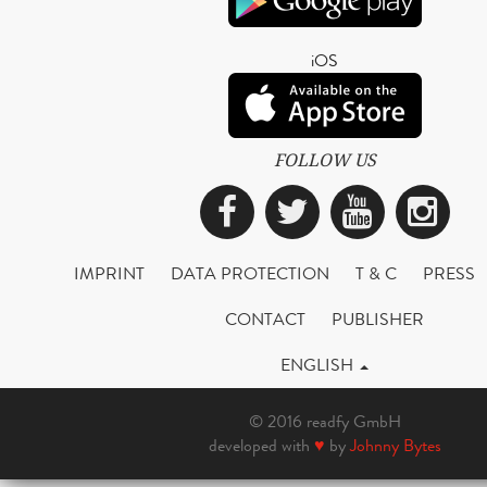
iOS
FOLLOW US
Facebook
Twitter
YouTub
Ins
IMPRINT
DATA PROTECTION
T & C
PRESS
CONTACT
PUBLISHER
ENGLISH
© 2016 readfy GmbH
developed with
♥
by
Johnny Bytes