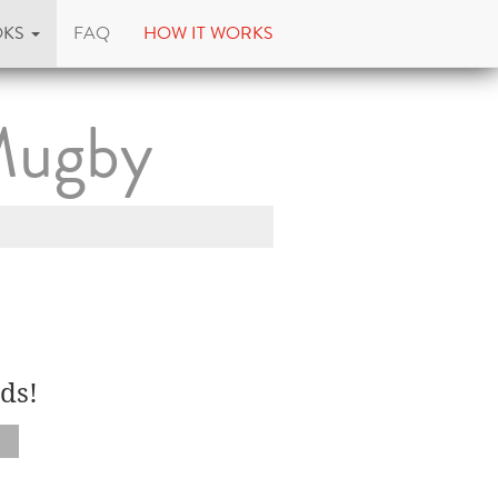
OKS
FAQ
HOW IT WORKS
Mugby
ds!