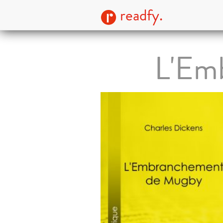
readfy.
L'Em