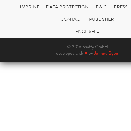
IMPRINT
DATA PROTECTION
T & C
PRESS
CONTACT
PUBLISHER
ENGLISH
© 2016 readfy GmbH
developed with
♥
by
Johnny Bytes