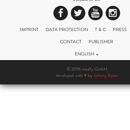
Facebook
Twitter
YouTub
Ins
IMPRINT
DATA PROTECTION
T & C
PRESS
CONTACT
PUBLISHER
ENGLISH
© 2016 readfy GmbH
developed with
♥
by
Johnny Bytes