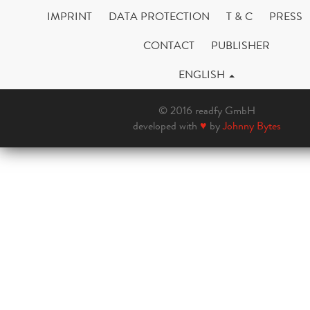
IMPRINT
DATA PROTECTION
T & C
PRESS
CONTACT
PUBLISHER
ENGLISH
© 2016 readfy GmbH
developed with
♥
by
Johnny Bytes