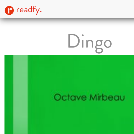
readfy.
Dingo