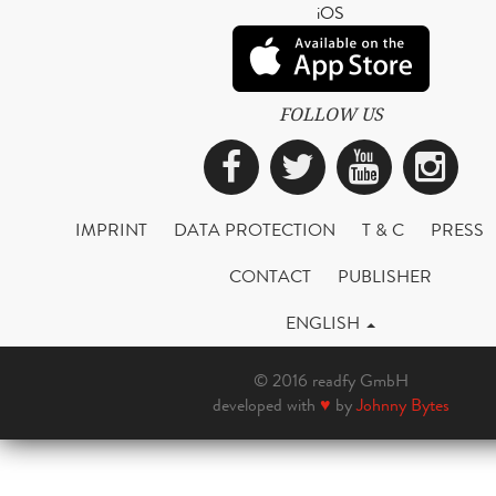
iOS
FOLLOW US
Facebook
Twitter
YouTub
Ins
IMPRINT
DATA PROTECTION
T & C
PRESS
CONTACT
PUBLISHER
ENGLISH
© 2016 readfy GmbH
developed with
♥
by
Johnny Bytes