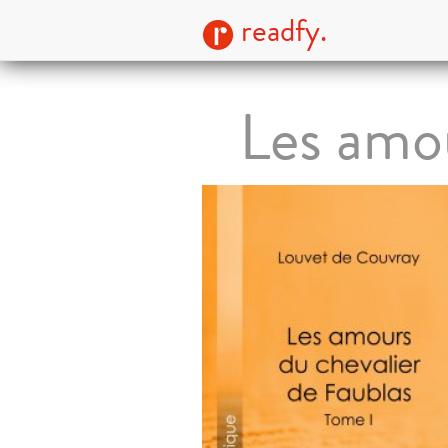
readfy.
Les amou