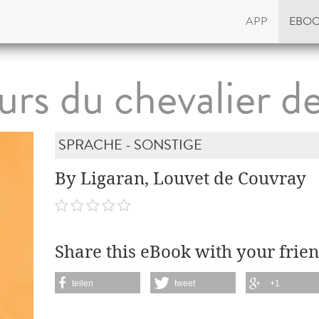
APP
EBO
rs du chevalier d
SPRACHE - SONSTIGE
By Ligaran, Louvet de Couvray
Share this eBook with your frien
teilen
tweet
+1