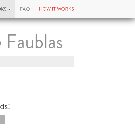
OKS
FAQ
HOW IT WORKS
e Faublas
ds!