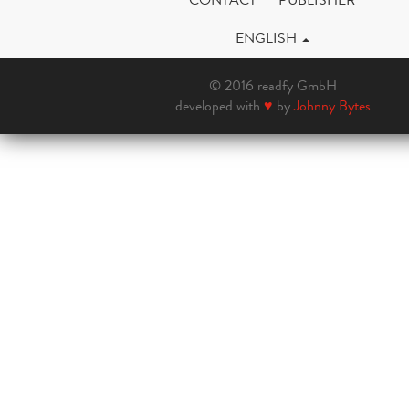
ENGLISH
© 2016 readfy GmbH
developed with
♥
by
Johnny Bytes