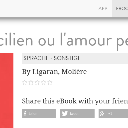
APP
EBO
cilien ou l'amour p
SPRACHE - SONSTIGE
By Ligaran, Molière
Share this eBook with your frien
teilen
tweet
+1