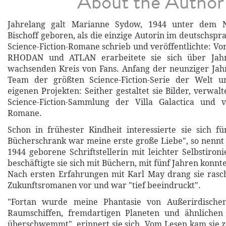
About the Author
Jahrelang galt Marianne Sydow, 1944 unter dem
Bischoff geboren, als die einzige Autorin im deutschsp
Science-Fiction-Romane schrieb und veröffentlichte: Vo
RHODAN und ATLAN erarbeitete sie sich über Jah
wachsenden Kreis von Fans. Anfang der neunziger Jahr
Team der größten Science-Fiction-Serie der Welt 
eigenen Projekten: Seither gestaltet sie Bilder, verwalt
Science-Fiction-Sammlung der Villa Galactica und ve
Romane.
Schon in frühester Kindheit interessierte sie sich fü
Bücherschrank war meine erste große Liebe", so nennt e
1944 geborene Schriftstellerin mit leichter Selbstiron
beschäftigte sie sich mit Büchern, mit fünf Jahren konnte 
Nach ersten Erfahrungen mit Karl May drang sie rasc
Zukunftsromanen vor und war "tief beeindruckt".
"Fortan wurde meine Phantasie von Außerirdischen
Raumschiffen, fremdartigen Planeten und ähnlichen
überschwemmt", erinnert sie sich. Vom Lesen kam sie