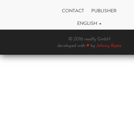
CONTACT
PUBLISHER
ENGLISH
© 2016 readfy GmbH
developed with
♥
by
Johnny Bytes