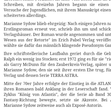
Schreiben, mit dreizehn Jahren begann sie einen
Versuche der Jugendlichen, mit ihrem Manuskript einen 
scheiterten allerdings.
Marianne Sydow blieb ehrgeizig: Nach einigen Jahren na
Erstlingsroman erneut vor, schrieb ihn um und schic
Verlagshäuser. Der Roman wurde angenommen und unte
Wesen aus der Retorte" im Erich Pabel Verlag veröffent
wählte sie dafür das männlich klingende Pseudonym G
Ihre schriftstellerische Laufbahn geriet durch die Ge
Ralph ein wenig ins Stocken; erst 1972 ging es für sie "ri
als Garry McDunn für den Zauberkreis-Verlag, später
Marianne Sydow, den sie seit ihrer ersten Ehe trug, fü
Verlag und dessen Serie TERRA ASTRA.
Mitte der 70er Jahre erfolgte der Einstieg in die ATLAN
ihren Romanen bald Anklang in der Leserschaft fand.
Zyklus "König von Atlantis", der die Serie ab Band 30
Fantasy-Richtung bewegte, setzte sie Akzente. Bei
Marianne Sydow zeitweise auch als Exposé-Autorin.