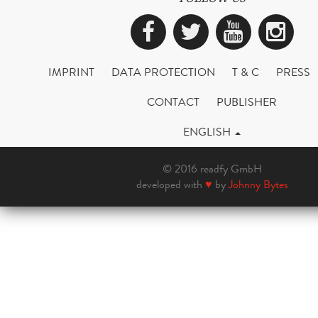
Facebook
Twitter
YouTub
Ins
IMPRINT
DATA PROTECTION
T & C
PRESS
CONTACT
PUBLISHER
ENGLISH
© 2016 readfy GmbH
developed with
♥
by
Johnny Bytes