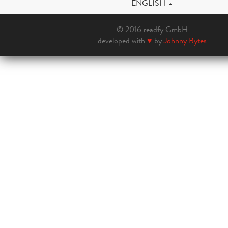
ENGLISH
© 2016 readfy GmbH
developed with
♥
by
Johnny Bytes