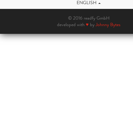
ENGLISH
© 2016 readfy GmbH
developed with
♥
by
Johnny Bytes