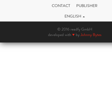
CONTACT
PUBLISHER
ENGLISH
© 2016 readfy GmbH
developed with
♥
by
Johnny Bytes