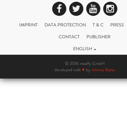
Facebook
Twitter
YouTub
Ins
IMPRINT
DATA PROTECTION
T & C
PRESS
CONTACT
PUBLISHER
ENGLISH
© 2016 readfy GmbH
developed with
♥
by
Johnny Bytes