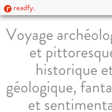
readfy.
Voyage archéolo
et pittoresqu
historique e
géologique, fanta
et sentimenta