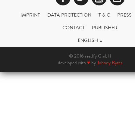
IMPRINT
DATA PROTECTION
T & C
PRESS
CONTACT
PUBLISHER
ENGLISH
© 2016 readfy GmbH
developed with
♥
by
Johnny Bytes