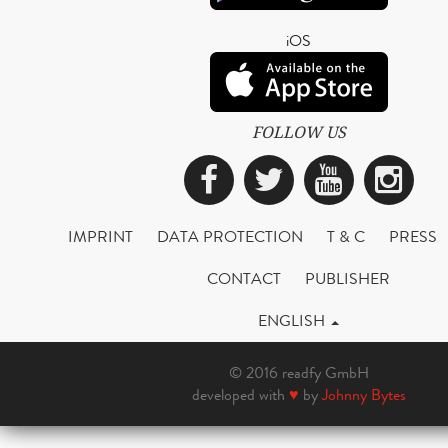
iOS
FOLLOW US
Facebook
Twitter
YouTub
Ins
IMPRINT
DATA PROTECTION
T & C
PRESS
CONTACT
PUBLISHER
ENGLISH
© 2016 readfy GmbH
developed with
♥
by
Johnny Bytes