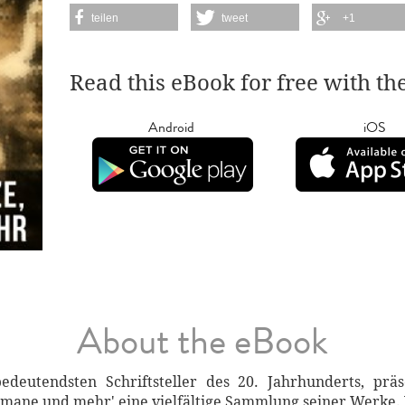
teilen
tweet
+1
Read this eBook for free with th
Android
iOS
About the eBook
edeutendsten Schriftsteller des 20. Jahrhunderts, prä
omane und mehr' eine vielfältige Sammlung seiner Werke. 