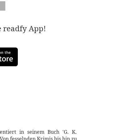
e readfy App!
sentiert in seinem Buch 'G. K.
Von fesselnden Krimis bis hin zu