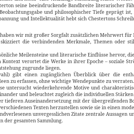
terton seine beeindruckende Bandbreite literarischer Fähig
Beobachtungsgabe und philosophischer Tiefe geprägt ist, z
pannung und Intellektualität hebt sich Chestertons Schre
haben wir mit großer Sorgfalt zusätzlichen Mehrwert für 
skizziert die verbindenden Merkmale, Themen oder stil
sönliche Meilensteine und literarische Einflüsse hervor, d
n Kontext verortet die Werke in ihrer Epoche – soziale S
Entstehung zugrunde liegen.
ahl) gibt einen zugänglichen Überblick über die entha
een zu erfassen, ohne wichtige Wendepunkte zu verraten
yse untersucht wiederkehrende Motive und charakteristis
inander und beleuchtet zugleich die individuellen Stärke
ner tieferen Auseinandersetzung mit der übergreifenden Bo
verschiedenen Texten herzustellen sowie sie in einen mode
handverlesenen unvergesslichen Zitate zentrale Aussage
en der gesamten Sammlung.