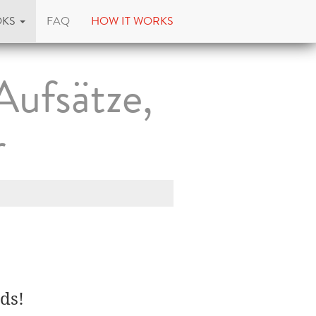
OKS
FAQ
HOW IT WORKS
Aufsätze,
r
ds!