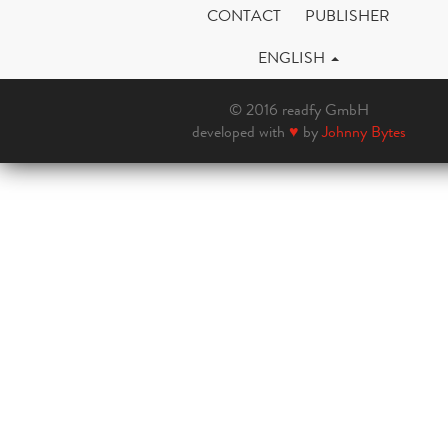
CONTACT
PUBLISHER
ENGLISH
© 2016 readfy GmbH
developed with
♥
by
Johnny Bytes