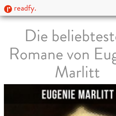
readfy.
Die beliebtes
Romane von Eug
Marlitt