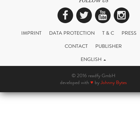
FOLLOW US
Facebook
Twitter
YouTub
Ins
IMPRINT
DATA PROTECTION
T & C
PRESS
CONTACT
PUBLISHER
ENGLISH
© 2016 readfy GmbH
developed with
♥
by
Johnny Bytes