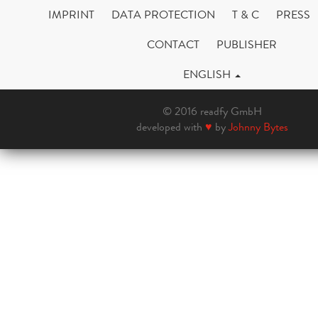
IMPRINT
DATA PROTECTION
T & C
PRESS
CONTACT
PUBLISHER
ENGLISH
© 2016 readfy GmbH
developed with
♥
by
Johnny Bytes