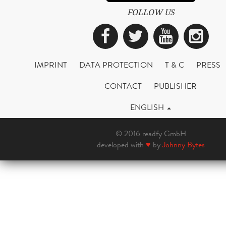
FOLLOW US
Facebook
Twitter
YouTub
Ins
IMPRINT
DATA PROTECTION
T & C
PRESS
CONTACT
PUBLISHER
ENGLISH
© 2016 readfy GmbH
developed with
♥
by
Johnny Bytes