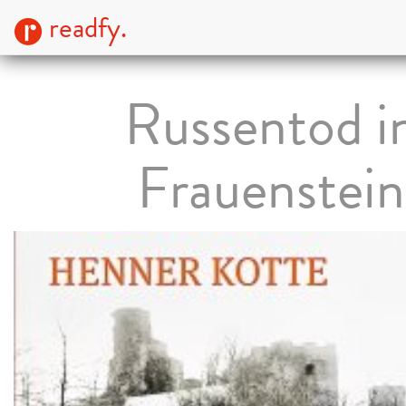
readfy.
Russentod i
Frauenstein