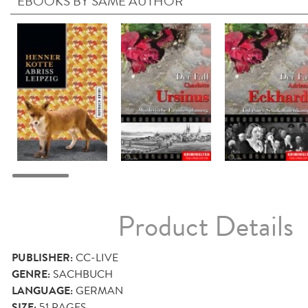
EBOOKS BY SAME AUTHOR
Product Details
PUBLISHER:
CC-LIVE
GENRE:
SACHBUCH
LANGUAGE:
GERMAN
SIZE:
51
PAGES