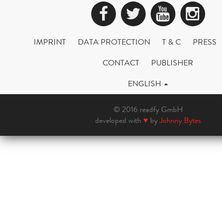
Facebook
Twitter
YouTub
Ins
IMPRINT
DATA PROTECTION
T & C
PRESS
CONTACT
PUBLISHER
ENGLISH
© 2016 readfy GmbH
developed with
♥
by
Johnny Bytes