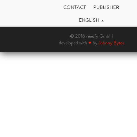
CONTACT
PUBLISHER
ENGLISH
© 2016 readfy GmbH
developed with
♥
by
Johnny Bytes