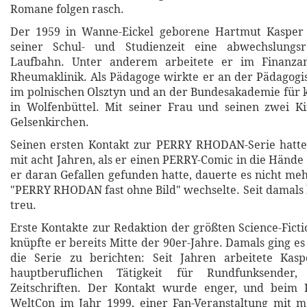
Romane folgen rasch.
Der 1959 in Wanne-Eickel geborene Hartmut Kasper 
seiner Schul- und Studienzeit eine abwechslungsr
Laufbahn. Unter anderem arbeitete er im Finanza
Rheumaklinik. Als Pädagoge wirkte er an der Pädagog
im polnischen Olsztyn und an der Bundesakademie für k
in Wolfenbüttel. Mit seiner Frau und seinen zwei Ki
Gelsenkirchen.
Seinen ersten Kontakt zur PERRY RHODAN-Serie hatt
mit acht Jahren, als er einen PERRY-Comic in die Hän
er daran Gefallen gefunden hatte, dauerte es nicht meh
"PERRY RHODAN fast ohne Bild" wechselte. Seit damals b
treu.
Erste Kontakte zur Redaktion der größten Science-Ficti
knüpfte er bereits Mitte der 90er-Jahre. Damals ging e
die Serie zu berichten: Seit Jahren arbeitete Kas
hauptberuflichen Tätigkeit für Rundfunksender
Zeitschriften. Der Kontakt wurde enger, und bei
WeltCon im Jahr 1999, einer Fan-Veranstaltung mit 