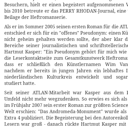
Besuchern, hielt er einen begeistert aufgenommenen 
bis 2010 betreute er das PERRY RHODAN-Journal, eine 
Beilage der Heftromanserie.
Als er im Sommer 2005 seinen ersten Roman für die ATL
entschied er sich für ein "offenes" Pseudonym: einen K
nicht geheim gehalten werden sollte, der aber klar 
Bereiche seiner journalistischen und schriftstellerisc
Hartmut Kasper: "Ein Pseudonym gehört für mich wie 
die Leserkontaktseite zum Gesamtkunstwerk Heftroma
dass er schließlich den Künstlernamen Wim Van
nachdem er bereits in jungen Jahren ein lebhaftes I
niederländischen Kulturkreis entwickelt und sogar
studiert hatte.
Seit seiner ATLAN-Mitarbeit war Kasper aus de
Umfeld nicht mehr wegzudenken. So erwies es sich als f
im Frühjahr 2007 sein erster Roman zur größten Science
Welt erschien: "Das Andromeda-Monument" wurde al
Extra 4 publiziert. Die Begeisterung bei den Autorenko
Lesern war groß - danach rückte Hartmut Kasper mi