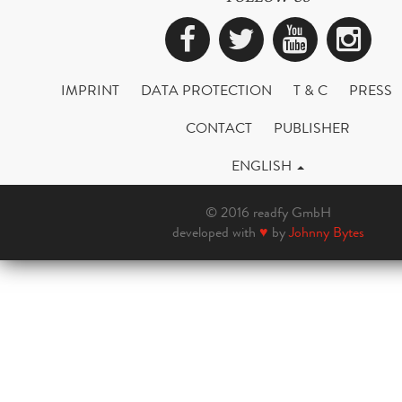
Facebook
Twitter
YouTub
Ins
IMPRINT
DATA PROTECTION
T & C
PRESS
CONTACT
PUBLISHER
ENGLISH
© 2016 readfy GmbH
developed with
♥
by
Johnny Bytes