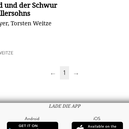
d und der Schwur
llersohns
er, Torsten Weitze
WEITZE
←
1
→
LADE DIE APP
Android
iOS