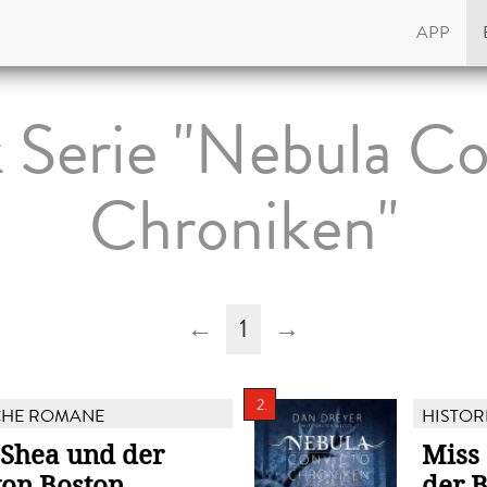
APP
 Serie "Nebula Co
Chroniken"
←
1
→
2.
CHE ROMANE
HISTOR
'Shea und der
Miss
on Boston
der 