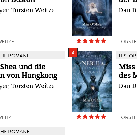
er, Torsten Weitze
Dan D
WEITZE
TORSTE
4.
CHE ROMANE
HISTOR
'Shea und die
Miss
n von Hongkong
des 
er, Torsten Weitze
Dan D
WEITZE
TORSTE
CHE ROMANE