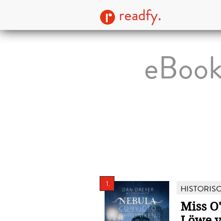
readfy.
eBook
1.
HISTORIS
Miss O
Löwe v