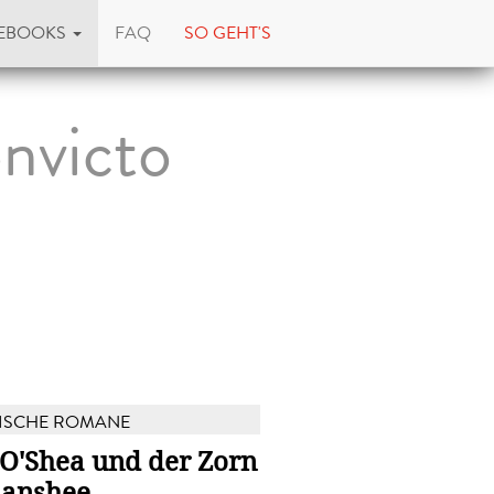
EBOOKS
FAQ
SO GEHT'S
nvicto
ISCHE ROMANE
 O'Shea und der Zorn
Banshee