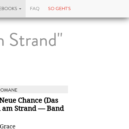
EBOOKS
FAQ
SO GEHT'S
m Strand"
ROMANE
 Neue Chance (Das
l am Strand — Band
 Grace