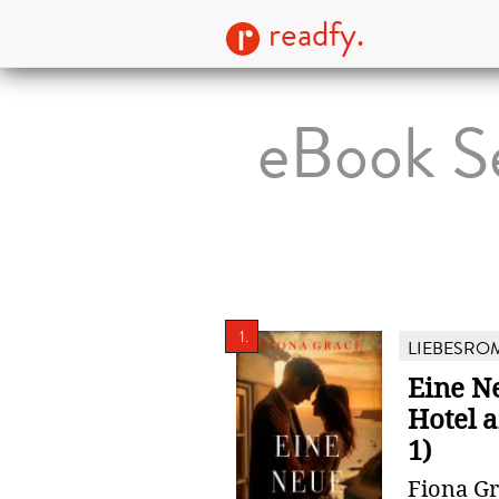
readfy.
eBook Se
1.
LIEBESRO
Eine N
Hotel 
1)
Fiona G