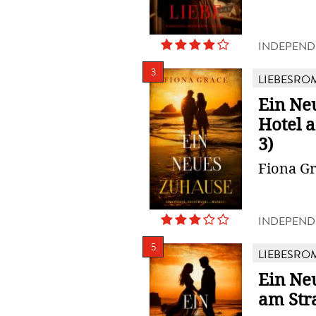
INDEPEND
3.
LIEBESRO
Ein Ne
Hotel 
3)
Fiona G
INDEPEND
5.
LIEBESRO
Ein Neu
am Str