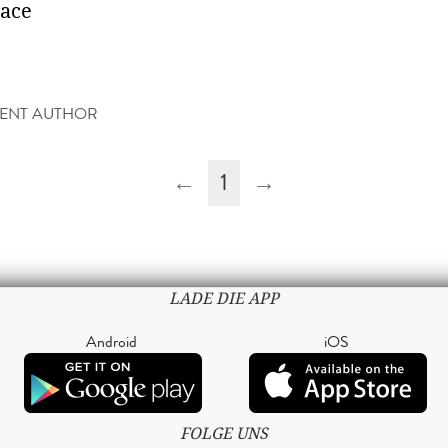
race
ENT AUTHOR
←
1
→
LADE DIE APP
Android
iOS
FOLGE UNS