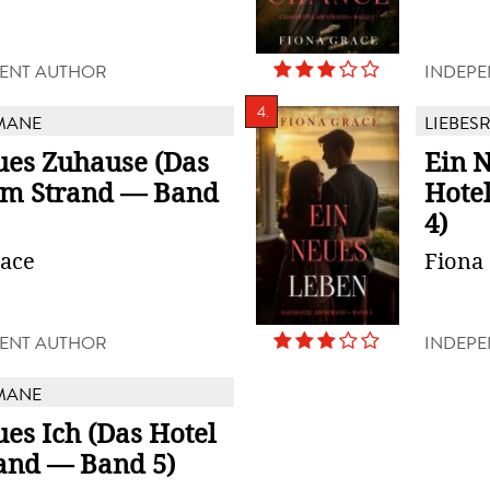
ENT AUTHOR
INDEPE
4.
MANE
LIEBES
ues Zuhause (Das
Ein 
am Strand — Band
Hote
4)
race
Fiona
ENT AUTHOR
INDEPE
MANE
es Ich (Das Hotel
and — Band 5)