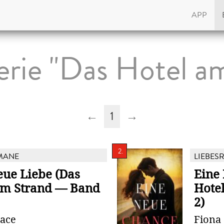
APP
rie "Das Hotel a
←
1
→
2.
MANE
LIEBES
eue Liebe (Das
Eine
am Strand — Band
Hote
2)
race
Fiona