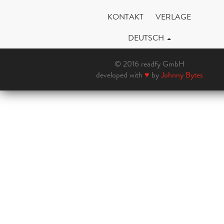
KONTAKT
VERLAGE
DEUTSCH
© 2016 readfy GmbH
developed with
♥
by
Johnny Bytes