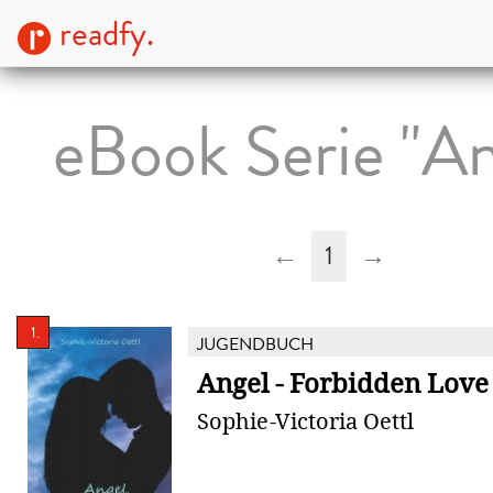
readfy.
eBook Serie "An
←
1
→
1.
JUGENDBUCH
Angel - Forbidden Love
Sophie-Victoria Oettl