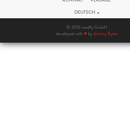
DEUTSCH
© 2016 readfy GmbH
developed with
♥
by
Johnny Bytes