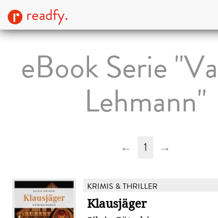
readfy.
eBook Serie "Va
Lehmann"
←
1
→
KRIMIS & THRILLER
Klausjäger