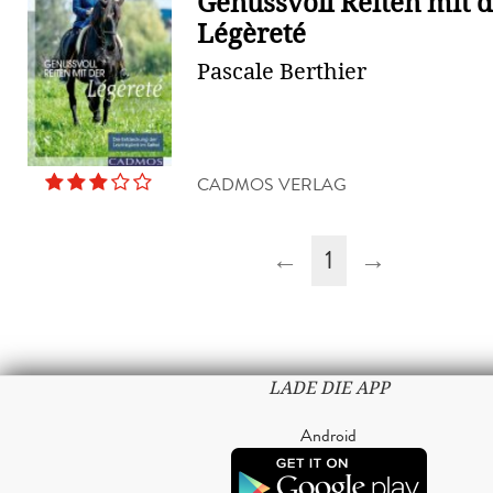
Genussvoll Reiten mit 
Légèreté
Pascale Berthier
CADMOS VERLAG
←
1
→
LADE DIE APP
Android