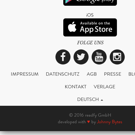
iOS
FOLGE UNS
Facebook
Twitter
YouTub
Ins
IMPRESSUM
DATENSCHUTZ
AGB
PRESSE
BL
KONTAKT
VERLAGE
DEUTSCH
© 2016 readfy GmbH
developed with
♥
by
Johnny Bytes