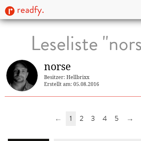
readfy.
Leseliste "nor
norse
Besitzer: Hellbrixx
Erstellt am: 05.08.2016
←
1
2
3
4
5
→