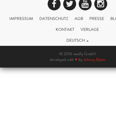
Facebook
Twitter
YouTub
Ins
IMPRESSUM
DATENSCHUTZ
AGB
PRESSE
BL
KONTAKT
VERLAGE
DEUTSCH
© 2016 readfy GmbH
developed with
♥
by
Johnny Bytes