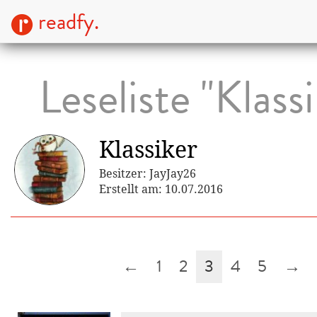
readfy.
Leseliste "Klass
Klassiker
Besitzer: JayJay26
Erstellt am: 10.07.2016
←
1
2
3
4
5
→