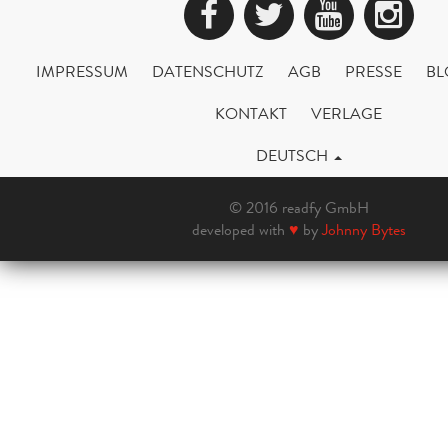
Facebook
Twitter
YouTub
Ins
IMPRESSUM
DATENSCHUTZ
AGB
PRESSE
BL
KONTAKT
VERLAGE
DEUTSCH
© 2016 readfy GmbH
developed with
♥
by
Johnny Bytes