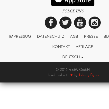
FOLGE UNS
Facebook
Twitter
YouTub
Ins
IMPRESSUM
DATENSCHUTZ
AGB
PRESSE
BL
KONTAKT
VERLAGE
DEUTSCH
© 2016 readfy GmbH
developed with
♥
by
Johnny Bytes