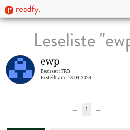
readfy.
Leseliste "ew
ewp
Besitzer: FRB
Erstellt am: 18.04.2024
←
1
→