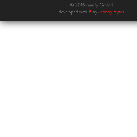
© 2016 readfy GmbH
developed with
♥
by
Johnny Bytes