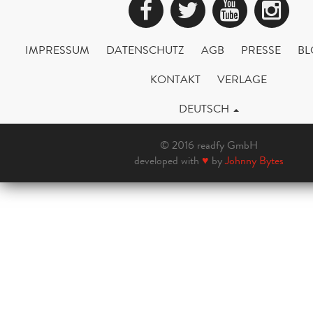
Facebook
Twitter
YouTub
Ins
IMPRESSUM
DATENSCHUTZ
AGB
PRESSE
BL
KONTAKT
VERLAGE
DEUTSCH
© 2016 readfy GmbH
developed with
♥
by
Johnny Bytes