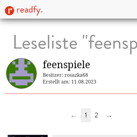
readfy.
Leseliste "feensp
feenspiele
Besitzer: rosazka68
Erstellt am: 11.08.2023
←
1
2
→