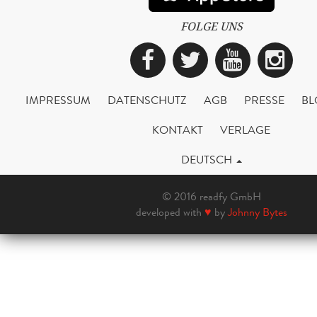
FOLGE UNS
Facebook
Twitter
YouTub
Ins
IMPRESSUM
DATENSCHUTZ
AGB
PRESSE
BL
KONTAKT
VERLAGE
DEUTSCH
© 2016 readfy GmbH
developed with
♥
by
Johnny Bytes