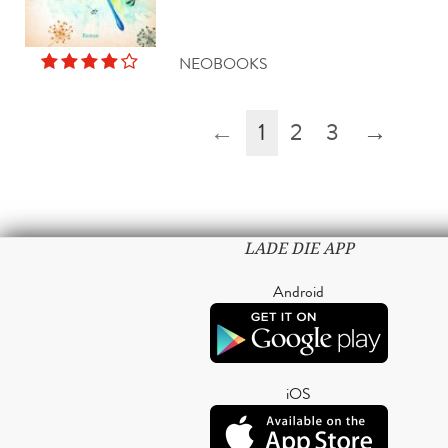
NEOBOOKS
←
1
2
3
→
LADE DIE APP
Android
iOS