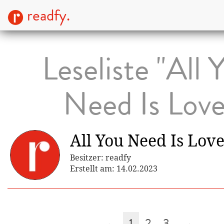
readfy.
Leseliste "All 
Need Is Love
All You Need Is Lov
Besitzer: readfy
Erstellt am: 14.02.2023
←
1
2
3
→