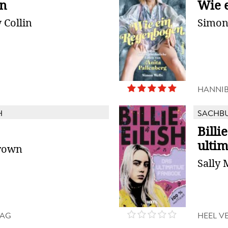
n
Wie 
 Collin
Simon
HANNI
H
SACHB
Billi
ulti
rown
Sally
LAG
HEEL V