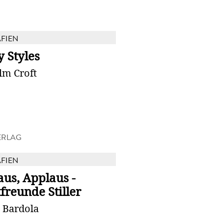
FIEN
 Styles
lm Croft
ERLAG
FIEN
us, Applaus -
freunde Stiller
 Bardola