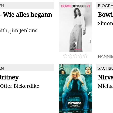
EN
BIOGRA
- Wie alles begann
Bowi
Simon
ith, Jim Jenkins
HANNI
EN
SACHB
Britney
Nirv
 Otter Bickerdike
Micha