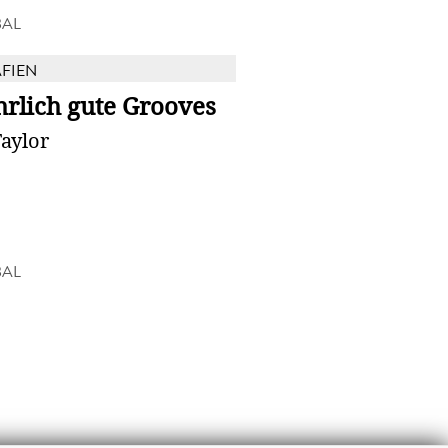
BAL
FIEN
rlich gute Grooves
aylor
BAL