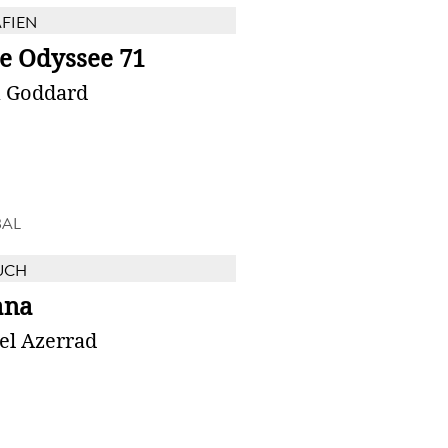
FIEN
e Odyssee 71
 Goddard
BAL
UCH
ana
el Azerrad