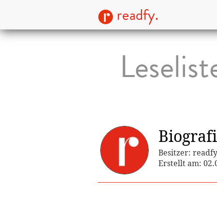
readfy.
Leselis
Biograf
Besitzer: readf
Erstellt am: 02