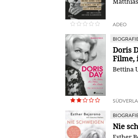
Matthias
ADEO
BIOGRAFI
Doris D
Filme, 
Bettina 
SÜDVERL
BIOGRAFI
Nie sc
Esther B