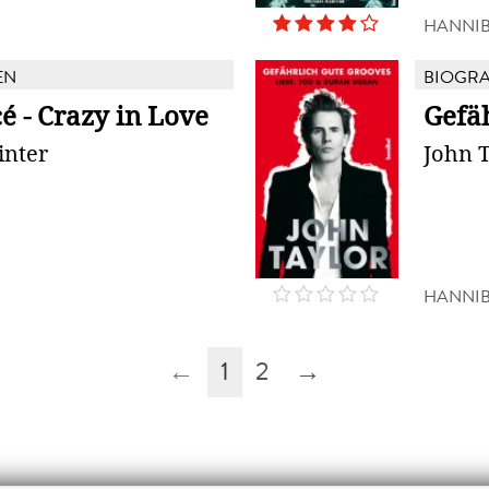
HANNI
EN
BIOGRA
é - Crazy in Love
Gefäh
inter
John T
HANNI
←
1
2
→