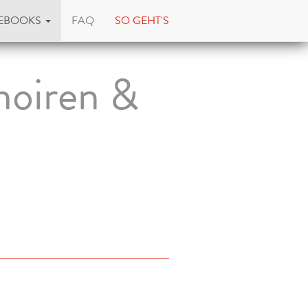
EBOOKS
FAQ
SO GEHT'S
moiren &