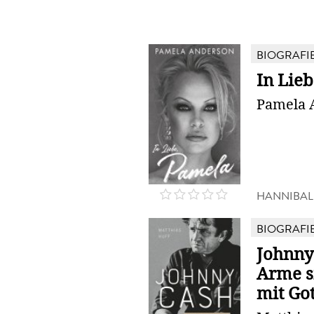
BIOGRAFI
In Lie
Pamela 
HANNIBAL
BIOGRAFI
Johnny
Arme s
mit Go