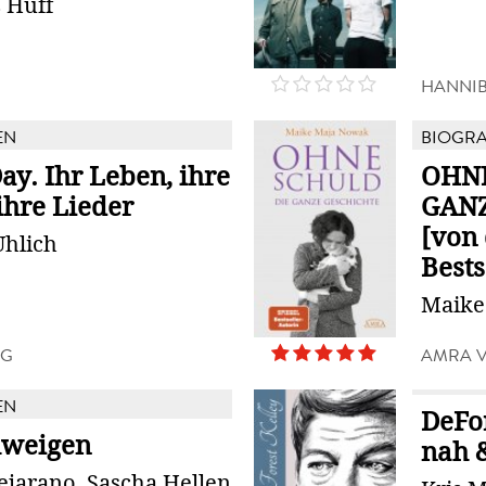
 Huff
HANNI
EN
BIOGRA
ay. Ihr Leben, ihre
OHNE
ihre Lieder
GANZ
[von
Uhlich
Bestse
Maike
AG
AMRA 
EN
DeFor
hweigen
nah 
ejarano, Sascha Hellen