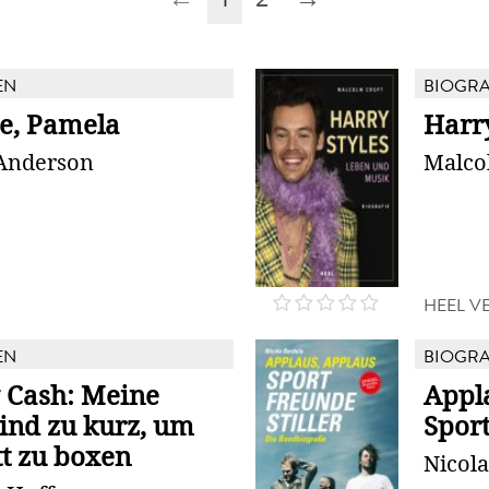
EN
BIOGRA
be, Pamela
Harry
Anderson
Malco
HEEL V
EN
BIOGRA
 Cash: Meine
Appla
ind zu kurz, um
Sport
tt zu boxen
Nicola