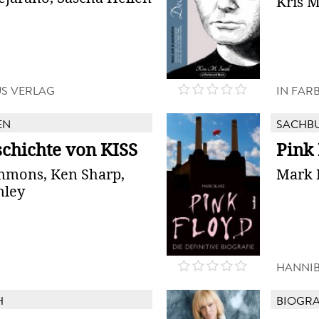
Kris M
US VERLAG
IN FAR
EN
SACHB
schichte von KISS
Pink
mmons, Ken Sharp,
Mark 
nley
HANNI
H
BIOGRA