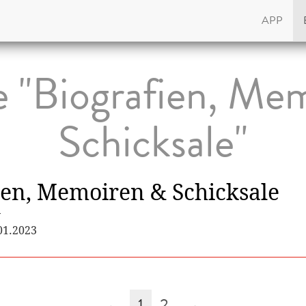
APP
te "Biografien, Me
Schicksale"
ien, Memoiren & Schicksale
y
.01.2023
←
1
2
→