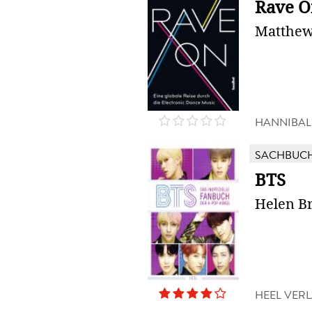
Rave O
Matthew
HANNIBAL
SACHBUC
BTS
Helen B
HEEL VER