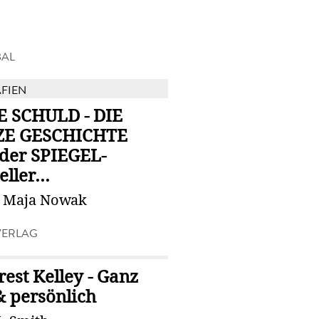
BAL
FIEN
 SCHULD - DIE
E GESCHICHTE
 der SPIEGEL-
ller...
 Maja Nowak
VERLAG
est Kelley - Ganz
& persönlich