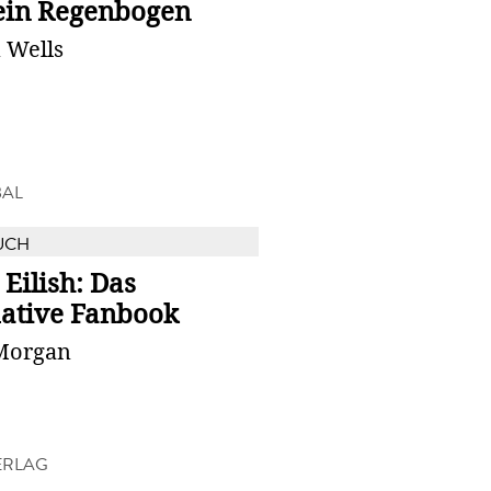
ein Regenbogen
 Wells
BAL
UCH
e Eilish: Das
mative Fanbook
 Morgan
ERLAG