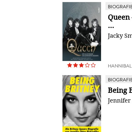
BIOGRAFI
Queen 
...
Jacky Sm
HANNIBAL
BIOGRAFI
Being 
Jennifer