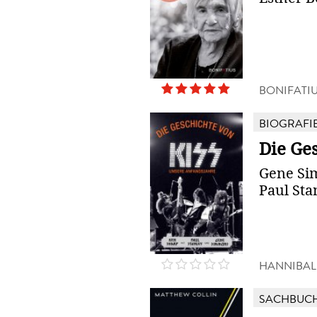
BONIFATI
BIOGRAFI
Die Ge
Gene Si
Paul Sta
HANNIBAL
SACHBUC