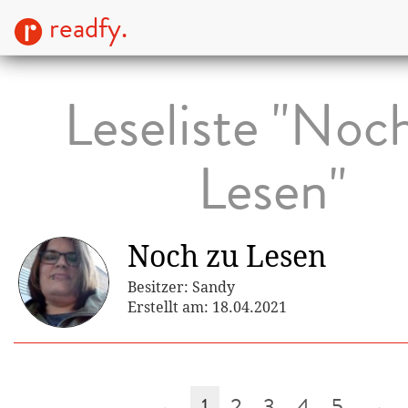
readfy.
Leseliste "Noc
Lesen"
Noch zu Lesen
Besitzer: Sandy
Erstellt am: 18.04.2021
←
1
2
3
4
5
→