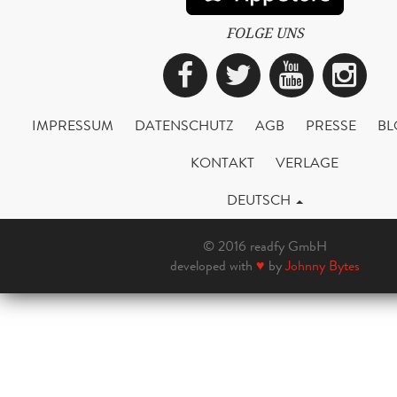
FOLGE UNS
Facebook
Twitter
YouTub
Ins
IMPRESSUM
DATENSCHUTZ
AGB
PRESSE
BL
KONTAKT
VERLAGE
DEUTSCH
© 2016 readfy GmbH
developed with
♥
by
Johnny Bytes