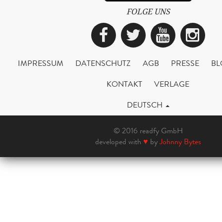
FOLGE UNS
Facebook
Twitter
YouTub
Ins
IMPRESSUM
DATENSCHUTZ
AGB
PRESSE
BL
KONTAKT
VERLAGE
DEUTSCH
© 2016 readfy GmbH
developed with
♥
by
Johnny Bytes