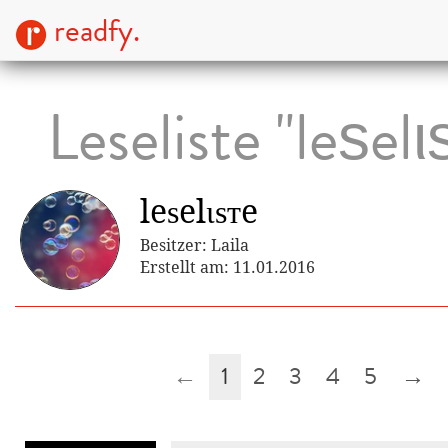
readfy.
Leseliste "leѕelι
leѕelιѕтe
Besitzer: Laila
Erstellt am: 11.01.2016
←
1
2
3
4
5
→