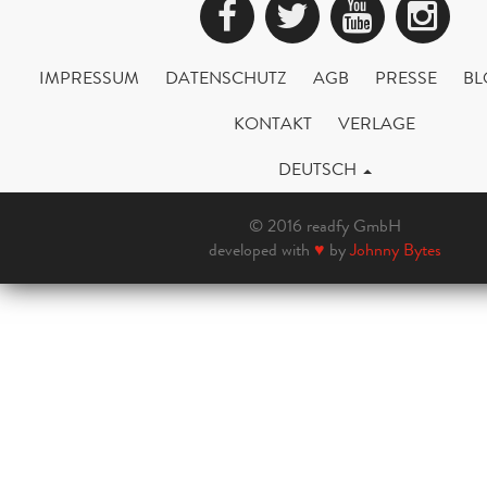
Facebook
Twitter
YouTub
Ins
IMPRESSUM
DATENSCHUTZ
AGB
PRESSE
BL
KONTAKT
VERLAGE
DEUTSCH
© 2016 readfy GmbH
developed with
♥
by
Johnny Bytes