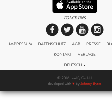
FOLGE UNS
Facebook
Twitter
YouTub
Ins
IMPRESSUM
DATENSCHUTZ
AGB
PRESSE
BL
KONTAKT
VERLAGE
DEUTSCH
© 2016 readfy GmbH
developed with
♥
by
Johnny Bytes