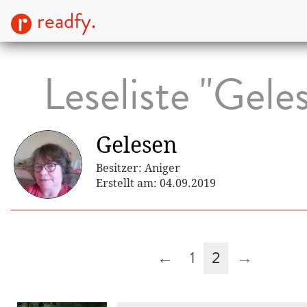
readfy.
Leseliste "Gele
Gelesen
Besitzer: Aniger
Erstellt am: 04.09.2019
←
1
2
→