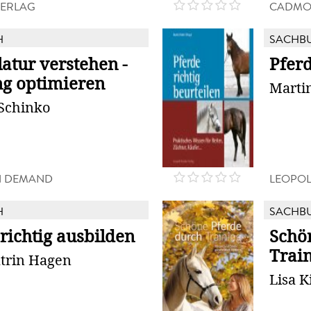
VERLAG
CADMO
H
SACHB
atur verstehen -
Pferd
ng optimieren
Martin
 Schinko
N DEMAND
LEOPOL
H
SACHB
richtig ausbilden
Schö
Trai
trin Hagen
Lisa K