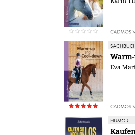
Karin Til
CADMOS 
SACHBUC
Warm-
Eva Mari
CADMOS 
HUMOR
Kaufen 