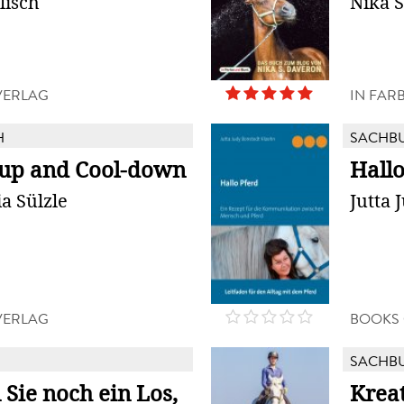
lisch
Nika 
VERLAG
IN FAR
H
SACHB
up and Cool-down
Hallo
a Sülzle
Jutta 
VERLAG
BOOKS
SACHB
Sie noch ein Los,
Kreat