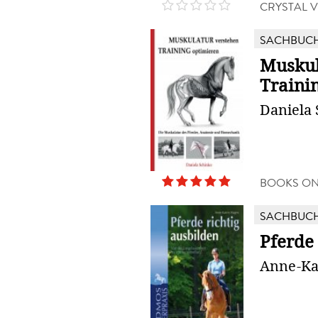
CRYSTAL 
SACHBUC
Muskul
Traini
Daniela
BOOKS O
SACHBUC
Pferde 
Anne-Ka