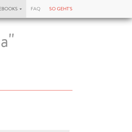
EBOOKS
FAQ
SO GEHT'S
a"