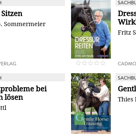
H
SACHB
 Sitzen
Dress
Wirkl
 G. Sommermeier
Fritz 
VERLAG
CADMO
H
SACHB
probleme bei
Gentl
n lösen
Thies 
ttl