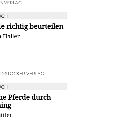
S VERLAG
UCH
e richtig beurteilen
 Haller
D STOCKER VERLAG
UCH
ne Pferde durch
ning
ittler