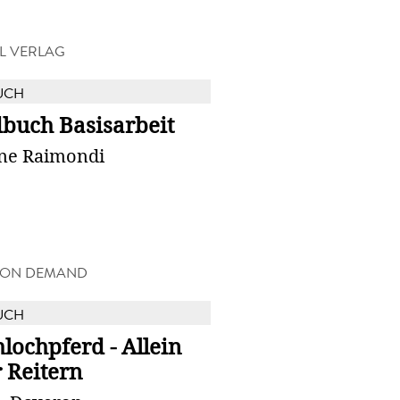
L VERLAG
UCH
buch Basisarbeit
ine Raimondi
 ON DEMAND
UCH
lochpferd - Allein
 Reitern