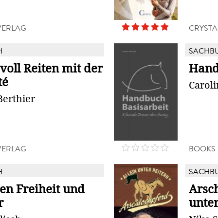
VERLAG
CRYSTA
H
SACHB
voll Reiten mit der
Hand
té
Carol
Berthier
VERLAG
BOOKS
H
SACHB
en Freiheit und
Arsch
r
unter