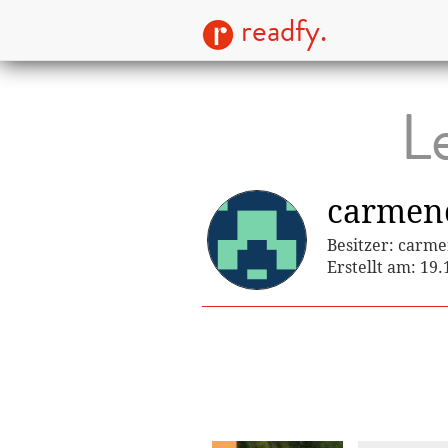
readfy.
L
carmenc
Besitzer: carme
Erstellt am: 19