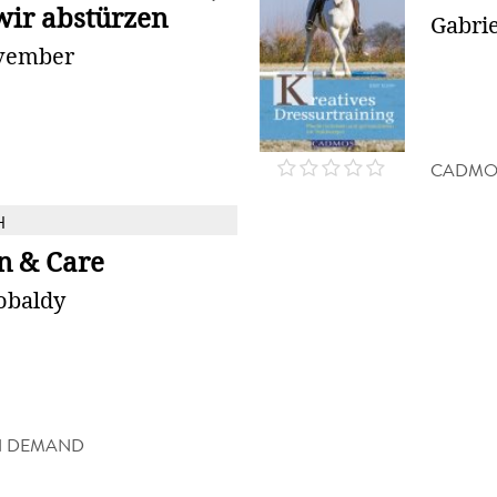
wir abstürzen
Gabrie
ovember
CADMO
H
on & Care
obaldy
N DEMAND