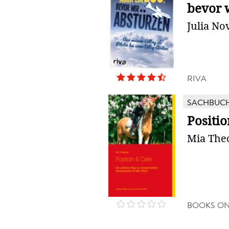
bevor 
Julia N
RIVA
SACHBUC
Positi
Mia The
BOOKS O