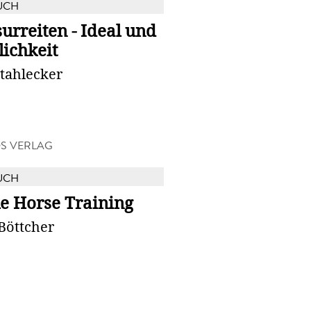
UCH
urreiten - Ideal und
ichkeit
Stahlecker
S VERLAG
UCH
e Horse Training
Böttcher