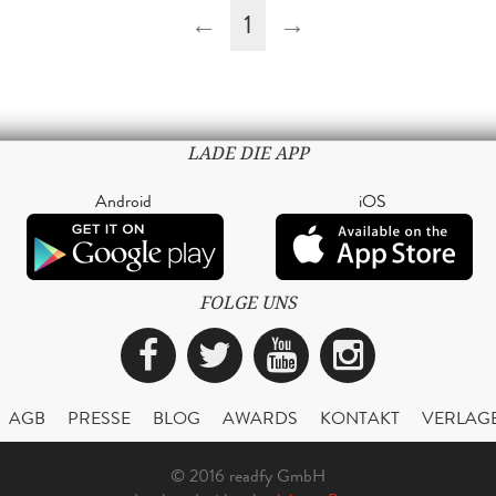
←
1
→
LADE DIE APP
Android
iOS
FOLGE UNS
Facebook
Twitter
YouTube
Instagra
AGB
PRESSE
BLOG
AWARDS
KONTAKT
VERLAG
© 2016 readfy GmbH