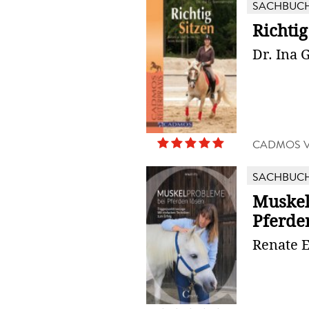
SACHBUC
Richtig
Dr. Ina
CADMOS 
SACHBUC
Muskel
Pferde
Renate E