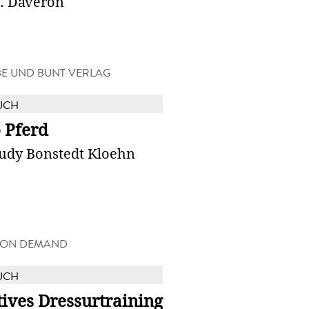
S. Daveron
BE UND BUNT VERLAG
UCH
 Pferd
Judy Bonstedt Kloehn
 ON DEMAND
UCH
ives Dressurtraining