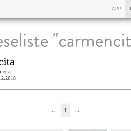
APP
eseliste "carmencit
ita
ncita
.12.2018
←
1
→