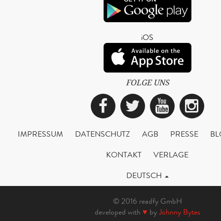
iOS
FOLGE UNS
Facebook
Twitter
YouTub
Ins
IMPRESSUM
DATENSCHUTZ
AGB
PRESSE
BL
KONTAKT
VERLAGE
DEUTSCH
© 2016 readfy GmbH
developed with
♥
by
Johnny Bytes