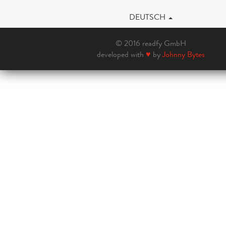
DEUTSCH
© 2016 readfy GmbH
developed with
♥
by
Johnny Bytes