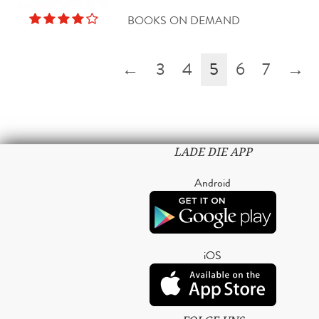
BOOKS ON DEMAND
←
3
4
5
6
7
→
LADE DIE APP
Android
iOS