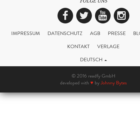
FOLGE UNS
Facebook
Twitter
YouTub
Ins
IMPRESSUM
DATENSCHUTZ
AGB
PRESSE
BL
KONTAKT
VERLAGE
DEUTSCH
© 2016 readfy GmbH
developed with
♥
by
Johnny Bytes