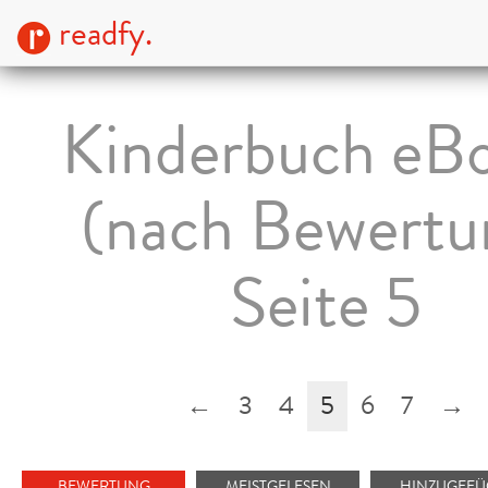
readfy.
Kinderbuch eB
(nach Bewertu
Seite 5
←
3
4
5
6
7
→
BEWERTUNG
MEISTGELESEN
HINZUGEFÜ