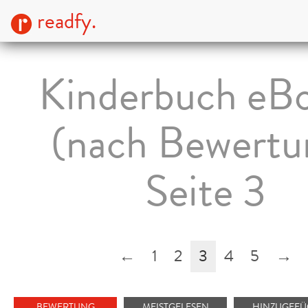
readfy.
Kinderbuch eB
(nach Bewertu
Seite 3
←
1
2
3
4
5
→
BEWERTUNG
MEISTGELESEN
HINZUGEFÜ