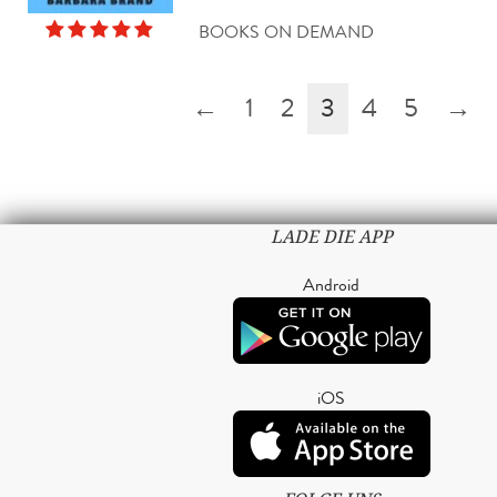
BOOKS ON DEMAND
←
1
2
3
4
5
→
LADE DIE APP
Android
iOS