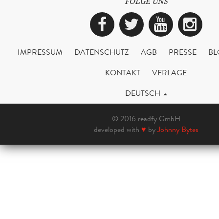
FOLGE UNS
Facebook
Twitter
YouTub
Ins
IMPRESSUM
DATENSCHUTZ
AGB
PRESSE
BL
KONTAKT
VERLAGE
DEUTSCH
© 2016 readfy GmbH
developed with
♥
by
Johnny Bytes